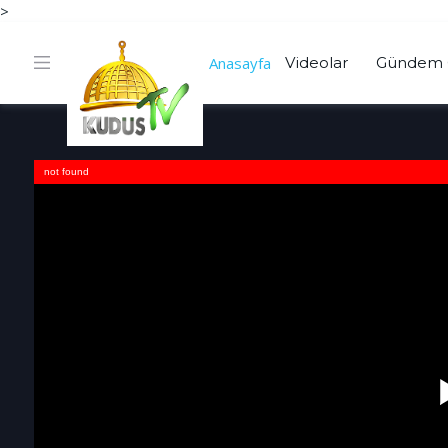
>
Anasayfa
Videolar
Gündem 
not found