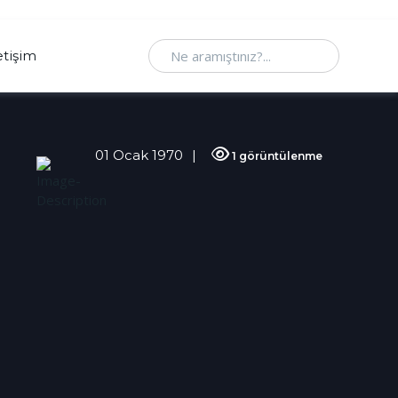
Ne aramıştınız
etişim
01 Ocak 1970
1 görüntülenme