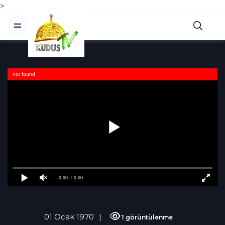
>
not found
0:00
/ 0:00
01 Ocak 1970
1 görüntülenme