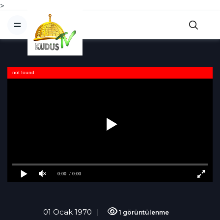
>
not found
0:00
/ 0:00
01 Ocak 1970
1 görüntülenme