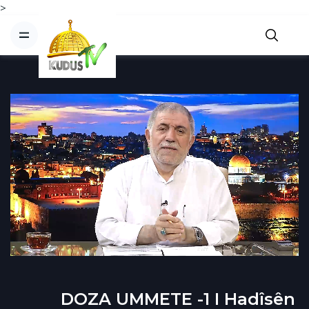
>
DOZA UMMETE -1 I Hadîsên