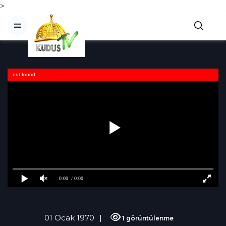
>
not found
0:00
/ 0:00
01 Ocak 1970
1 görüntülenme