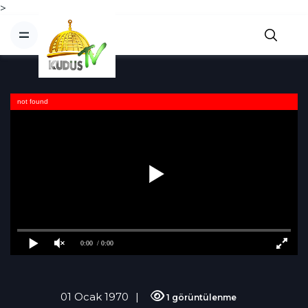
>
not found
0:00
/ 0:00
01 Ocak 1970
1 görüntülenme