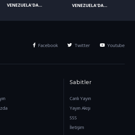
VENEZUELA'DA
VENEZUELA'DA
YAŞANAN SON
YAŞANAN SON
GELİŞMELER-2
GELİŞMELER-1
(07.01.2026)
(07.01.2026)
Facebook
Twitter
Youtube
Sabitler
yın
Canlı Yayın
ızda
Yayın Akışı
SSS
İletişim