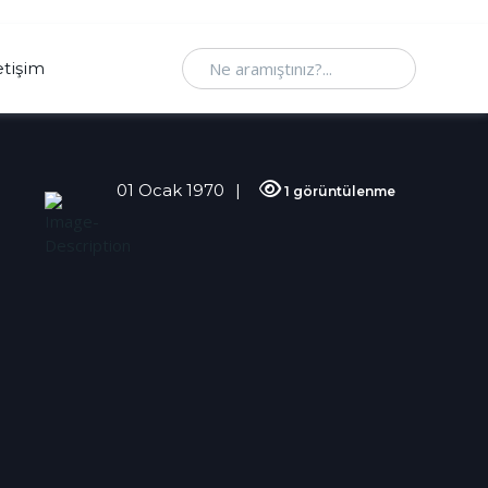
Ne aramıştınız
etişim
01 Ocak 1970
1 görüntülenme