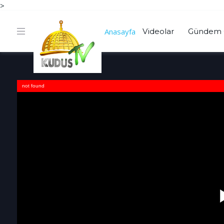
>
Anasayfa
Videolar
Gündem 
not found