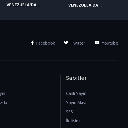
VENEZUELA'DA
VENEZUELA'DA
YAŞANAN SON
YAŞANAN SON
GELİŞMELER-2
GELİŞMELER-1
(07.01.2026)
(07.01.2026)
Facebook
Twitter
Youtube
Sabitler
yın
Canlı Yayın
ızda
Yayın Akışı
SSS
İletişim