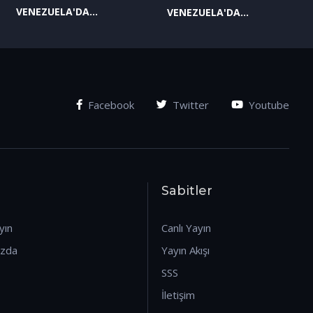
VENEZUELA'DA
VENEZUELA'DA
YAŞANAN SON
YAŞANAN SON
GELİŞMELER-2
GELİŞMELER-1
(07.01.2026)
(07.01.2026)
Facebook
Twitter
Youtube
Sabitler
yın
Canlı Yayın
ızda
Yayın Akışı
SSS
İletişim