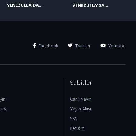
VENEZUELA'DA
VENEZUELA'DA
YAŞANAN SON
YAŞANAN SON
GELİŞMELER-2
GELİŞMELER-1
(07.01.2026)
(07.01.2026)
Facebook
Twitter
Youtube
Sabitler
yın
Canlı Yayın
ızda
Yayın Akışı
SSS
İletişim