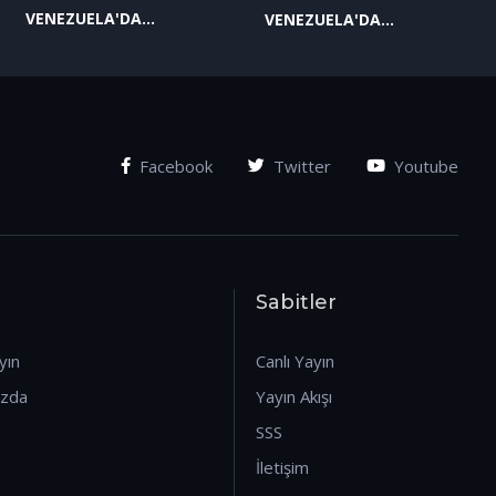
VENEZUELA'DA
VENEZUELA'DA
YAŞANAN SON
YAŞANAN SON
GELİŞMELER-2
GELİŞMELER-1
(07.01.2026)
(07.01.2026)
Facebook
Twitter
Youtube
Sabitler
yın
Canlı Yayın
ızda
Yayın Akışı
SSS
İletişim