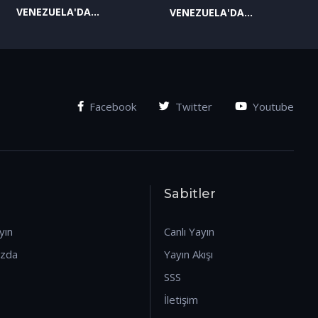
VENEZUELA'DA
VENEZUELA'DA
YAŞANAN SON
YAŞANAN SON
GELİŞMELER-2
GELİŞMELER-1
(07.01.2026)
(07.01.2026)
Facebook
Twitter
Youtube
Sabitler
yın
Canlı Yayın
ızda
Yayın Akışı
SSS
İletişim