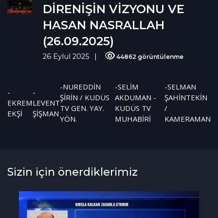
DİRENİŞİN VİZYONU VE
HASAN NASRALLAH
(26.09.2025)
26 Eylul 2025
44862 görüntülenme
-NUREDDİN
-SELİM
-SELMAN
-
-
ŞİRİN / KUDÜS
AKDUMAN -
ŞAHİNTEKİN
EKREM
LEVENT
TV GEN. YAY.
KUDÜS TV
/
EKŞİ
ŞİŞMAN
YÖN.
MUHABİRİ
KAMERAMAN
Sizin için önerdiklerimiz