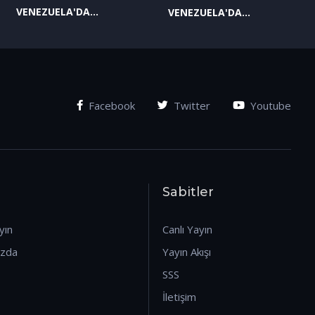
VENEZUELA'DA
VENEZUELA'DA
YAŞANAN SON
YAŞANAN SON
GELİŞMELER-2
GELİŞMELER-1
(07.01.2026)
(07.01.2026)
Facebook
Twitter
Youtube
Sabitler
yın
Canlı Yayın
ızda
Yayın Akışı
SSS
İletişim