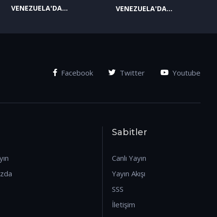
VENEZUELA'DA
VENEZUELA'DA
YAŞANAN SON
YAŞANAN SON
GELİŞMELER-2
GELİŞMELER-1
(07.01.2026)
(07.01.2026)
Facebook
Twitter
Youtube
Sabitler
yın
Canlı Yayın
ızda
Yayın Akışı
SSS
İletişim