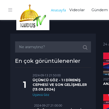
Anasayfa
Videolar
Gündem 
24 
En çok görüntülenenler
2024-09-13 21:50:00
202
ÜÇÜNCÜ GÖZ - 1 I DİRENİŞ
AN
CEPHESİ VE SON GELİŞMELER
18.
(13.09.2024)
Üçüncü Göz
2024-09-27 21:00:00