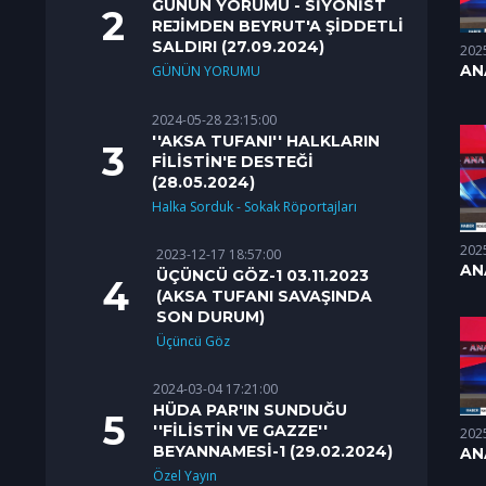
GÜNÜN YORUMU - SİYONİST
REJİMDEN BEYRUT'A ŞİDDETLİ
SALDIRI (27.09.2024)
202
AN
GÜNÜN YORUMU
2024-05-28 23:15:00
''AKSA TUFANI'' HALKLARIN
FİLİSTİN'E DESTEĞİ
(28.05.2024)
Halka Sorduk - Sokak Röportajları
202
2023-12-17 18:57:00
AN
ÜÇÜNCÜ GÖZ-1 03.11.2023
03.
(AKSA TUFANI SAVAŞINDA
SON DURUM)
Üçüncü Göz
2024-03-04 17:21:00
HÜDA PAR'IN SUNDUĞU
''FİLİSTİN VE GAZZE''
202
BEYANNAMESİ-1 (29.02.2024)
AN
28.
Özel Yayın