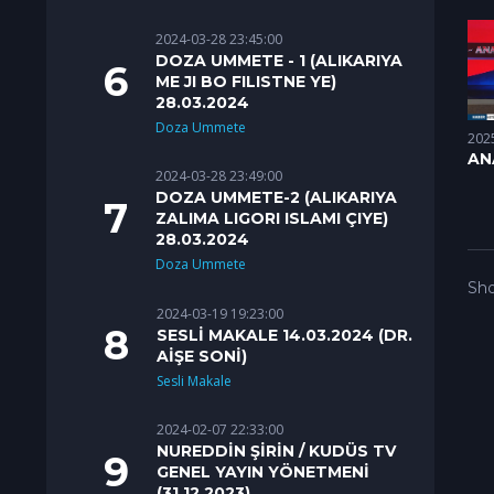
2024-03-28 23:45:00
DOZA UMMETE - 1 (ALIKARIYA
ME JI BO FILISTNE YE)
28.03.2024
Doza Ummete
202
AN
2024-03-28 23:49:00
20.
DOZA UMMETE-2 (ALIKARIYA
ZALIMA LIGORI ISLAMI ÇIYE)
28.03.2024
Doza Ummete
Sho
2024-03-19 19:23:00
SESLİ MAKALE 14.03.2024 (DR.
AİŞE SONİ)
Sesli Makale
2024-02-07 22:33:00
NUREDDİN ŞİRİN / KUDÜS TV
GENEL YAYIN YÖNETMENİ
(31.12.2023)