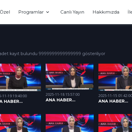
Özel
Programlar
Canlı Yayın
Hakkımızda
İl
adet kayıt bulundu 9999999999999999 gösteriliyor
2025-11-18 15:57:00
2025-11-15 01:42:0
5-11-19 19:40:00
ANA HABER
ANA HABER
A HABER
17.11.2025
14.11.2025
11.2025