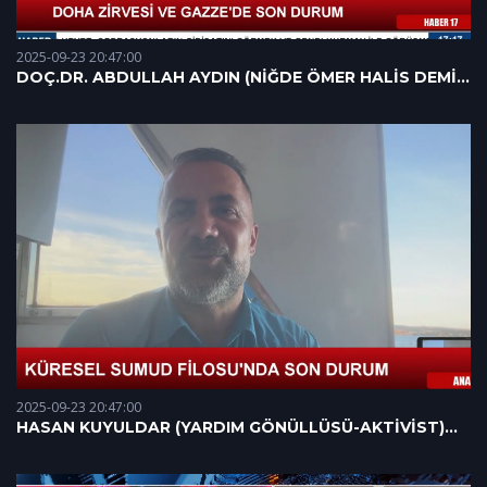
2025-09-23 20:47:00
DOÇ.DR. ABDULLAH AYDIN (NİĞDE ÖMER HALİS DEMİR
ÜNİVERSİTESİ ÖĞRETİM ÜYESİ) 16.09.2025
2025-09-23 20:47:00
HASAN KUYULDAR (YARDIM GÖNÜLLÜSÜ-AKTİVİST)
17.09.2025