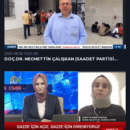
2025-09-02 19:21:00
DOÇ.DR. NECMETTİN ÇALIŞKAN (SAADET PARTİSİ
HATAY MİLLETVEKİLİ) 02.09.2025