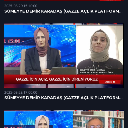
2025-08-29 15:10:00
SÜMEYYE DEMİR KARADAŞ (GAZZE AÇLIK PLATFORMU
KURUCU ÜYESİ) - 29.08.2025
2025-08-28 17:00:00
SÜMEYYE DEMİR KARADAŞ (GAZZE AÇLIK PLATFORMU
KURUCU ÜYESİ)