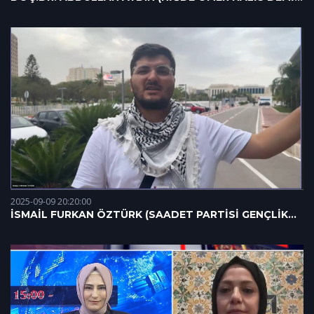
ÜNİVERSİTESİ ÖĞRETİM ÜYESİ) 08.09.2025
2025-09-09 20:20:00
İSMAİL FURKAN ÖZTÜRK (SAADET PARTİSİ GENÇLİK
KOLLARI BAŞKAN YARDIMCISI) 08.09.2025