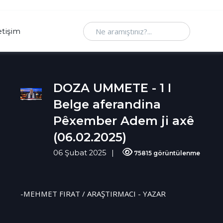
Ne aramıştınız
etişim
DOZA UMMETE - 1 I
Belge aferandina
Pêxember Adem ji axê
(06.02.2025)
06 Şubat 2025
75815 görüntülenme
-MEHMET FIRAT / ARAŞTIRMACI - YAZAR