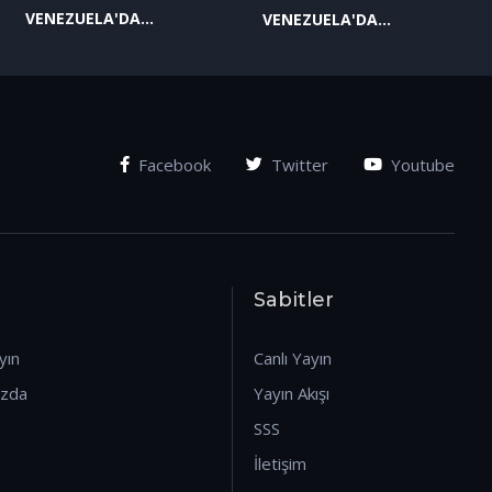
VENEZUELA'DA
VENEZUELA'DA
YAŞANAN SON
YAŞANAN SON
GELİŞMELER-2
GELİŞMELER-1
(07.01.2026)
(07.01.2026)
Facebook
Twitter
Youtube
Sabitler
yın
Canlı Yayın
ızda
Yayın Akışı
SSS
İletişim