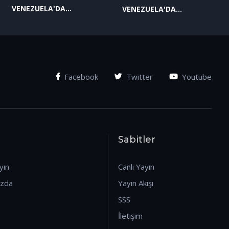
VENEZUELA'DA
VENEZUELA'DA
YAŞANAN SON
YAŞANAN SON
GELİŞMELER-2
GELİŞMELER-1
(07.01.2026)
(07.01.2026)
Facebook
Twitter
Youtube
Sabitler
yın
Canlı Yayın
ızda
Yayın Akışı
SSS
İletişim